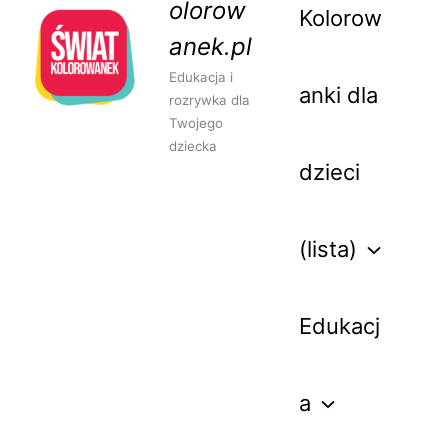
olorow
Kolorow
anek.pl
Edukacja i
anki dla
rozrywka dla
Twojego
dziecka
dzieci
(lista)
Edukacj
a