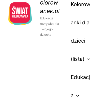
olorow
Kolorow
anek.pl
Edukacja i
anki dla
rozrywka dla
Twojego
dziecka
dzieci
(lista)
Edukacj
a