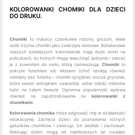
KOLOROWANKI CHOMIKI DLA DZIECI
DO DRUKU.
Chomiki
to malutcy członkowie rodziny gryzoni, wiele
osób trzyma chomiki jako zwierzęta domowe. Bohaterowie
naszych dzisiejszych kolorowanek mają duże worki na
policzkach, do których mogą wepchnąć jedzenie i zabrać
je z powrotem do norki, którą zamieszkują.
Chomiki
to
pokryte futerkiem lub włosami (choć istnieją również
odmiany bez futerka – chomiki syryjskie) urocze gryzonie,
które swoim wdziękiem zaskarbiły sobie miłość milionów
ludzi na całym świecie. Ogromna popularność wpływa
również na zapotrzebowanie na
kolorowanki z
chomikami.
Kolorowanie chomika
może odgrywać rolę w działalności
edukacyjnej. Zachęca dzieci do poznawania różnych
gatunków chomików i zwierząt, ich siedlisk i zachowań.
Kolorując dzieci mogą od najmłodszych lat rozwijać