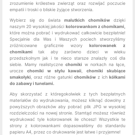
zrozumienie królestwa zwierząt oraz rozwijać poczucie
empatii i troski o bliskie żyjące stworzenia.
Wybierz się do świata
malutkich chomików
dzięki
naszym 20 wysokiej jakości
kolorowankom z chomikami,
które można pobrać i wydrukować całkowicie bezpłatnie!
Specjalnie dla Was i Waszych pociech stworzyliśmy
zróżnicowane graficznie wzory
kolorowanek z
chomikami
tak aby zarówno dzieci w wieku
przedszkolnym jak i te nieco starsze znalazły coś dla
siebie. Mamy realistyczne
chomiki
w norkach na łące,
urocze
chomiki w stylu kawaii
,
chomiki skubiące
smakołyki
, oraz różne gatunki
chomików
z ich
kółkami
do zabawy i tunelami.
Aby skorzystać z któregokolwiek z tych bezpłatnych
materiałów do wydrukowania, możesz kliknąć dowolny z
powyższych obrazków aby pobrać plik JPG w wysokiej
rozdzielczości na nowej stronie. Stamtąd możesz również
wydrukować tyle kolorowanek ile chcesz! Wszystkie te
strony z kolorowankami dopasowaliśmy do standardu
papieru A4, przez co drukowanie jest łatwe i przyjemne!