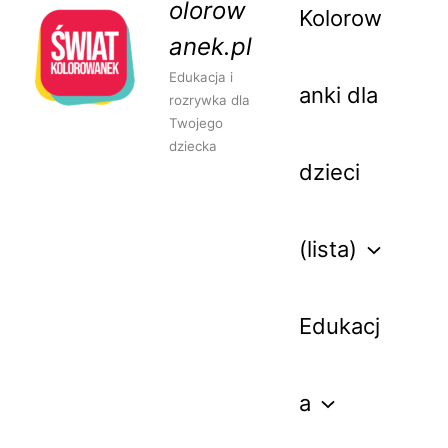
olorow
Kolorow
anek.pl
Edukacja i
anki dla
rozrywka dla
Twojego
dziecka
dzieci
(lista)
Edukacj
a