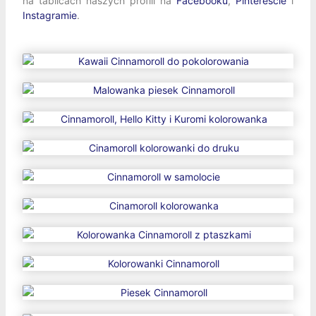
na tablicach naszych profili na
Facebooku
,
Pintereście
i
Instagramie
.