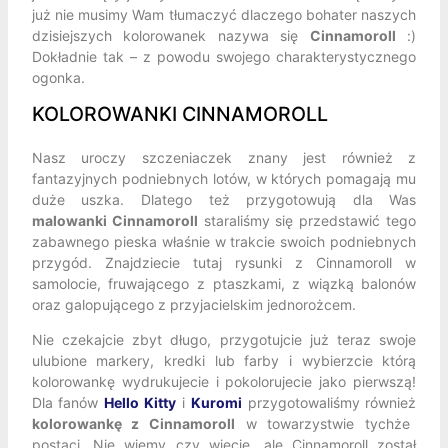
już nie musimy Wam tłumaczyć dlaczego bohater naszych
dzisiejszych kolorowanek nazywa się
Cinnamoroll
:)
Dokładnie tak – z powodu swojego charakterystycznego
ogonka.
KOLOROWANKI CINNAMOROLL
Nasz uroczy szczeniaczek znany jest również z
fantazyjnych podniebnych lotów, w których pomagają mu
duże uszka. Dlatego też przygotowują dla Was
malowanki Cinnamoroll
staraliśmy się przedstawić tego
zabawnego pieska właśnie w trakcie swoich podniebnych
przygód. Znajdziecie tutaj rysunki z Cinnamoroll w
samolocie, fruwającego z ptaszkami, z wiązką balonów
oraz galopującego z przyjacielskim jednorożcem.
Nie czekajcie zbyt długo, przygotujcie już teraz swoje
ulubione markery, kredki lub farby i wybierzcie którą
kolorowankę wydrukujecie i pokolorujecie jako pierwszą!
Dla fanów
Hello Kitty
i
Kuromi
przygotowaliśmy również
kolorowankę z Cinnamoroll
w towarzystwie tychże
postaci. Nie wiemy czy wiecie, ale Cinnamoroll został