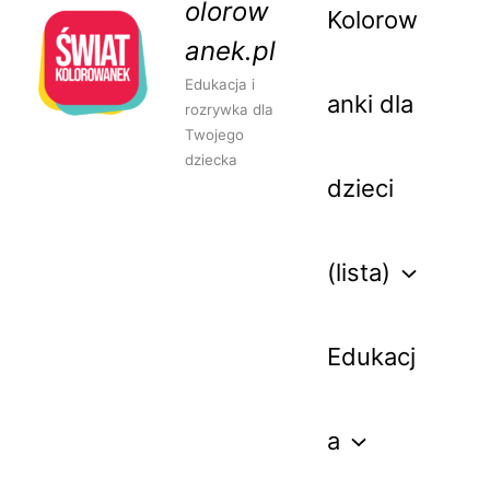
olorow
Kolorow
anek.pl
Edukacja i
anki dla
rozrywka dla
Twojego
dziecka
dzieci
(lista)
Edukacj
a