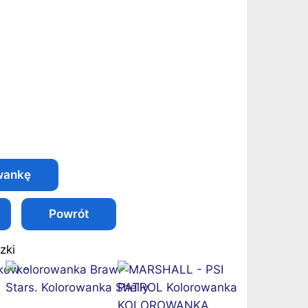
Powrót
zki